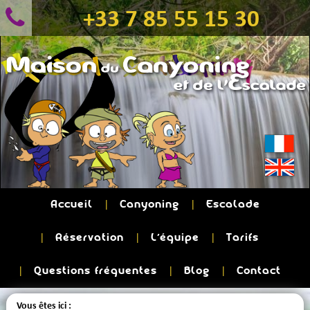
+33 7 85 55 15 30
Accueil
Canyoning
Escalade
Réservation
L'équipe
Tarifs
Questions fréquentes
Blog
Contact
Vous êtes ici :