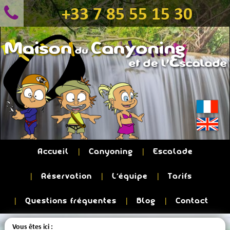
+33 7 85 55 15 30
Accueil
Canyoning
Escalade
Réservation
L'équipe
Tarifs
Questions fréquentes
Blog
Contact
Vous êtes ici :