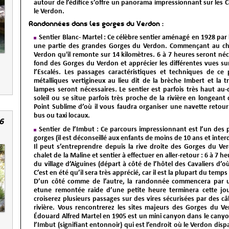
autour de l’édifice s’offre un panorama impressionnant sur les 
le Verdon.
Randonnées dans les gorges du Verdon :
Sentier Blanc- Martel
: Ce célèbre sentier aménagé en 1928 par 
une partie des grandes Gorges du Verdon. Commençant au chale
Verdon qu'il remonte sur 14 kilomètres. 6 à 7 heures seront néc
fond des Gorges du Verdon et apprécier les différentes vues sur
l’Escalés. Les passages caractéristiques et techniques de ce
métalliques vertigineux au lieu dit de la brèche Imbert et la
lampes seront nécessaires. Le sentier est parfois très haut a
soleil ou se situe parfois très proche de la rivière en longeant d
Point Sublime d’où il vous faudra organiser une navette retour
bus ou taxi locaux.
6
Sentier de l’Imbut
: Ce parcours impressionnant est l’un des p
gorges (il est déconseillé aux enfants de moins de 10 ans et int
Il peut s’entreprendre depuis la rive droite des Gorges du V
chalet de la Maline et sentier à effectuer en aller-retour : 6 à 7 
du village d’Aiguines (départ à côté de l’hôtel des Cavaliers d’
C’est en été qu’il sera très apprécié, car il est la plupart du temps
D’un côté comme de l’autre, la randonnée commencera par 
etune remontée raide d’une petite heure terminera cette j
croiserez plusieurs passages sur des vires sécurisées par des c
rivière. Vous rencontrerez les sites majeurs des Gorges du Ve
Édouard Alfred Martel en 1905 est un mini canyon dans le cany
l’Imbut (signifiant entonnoir) qui est l’endroit où le Verdon di