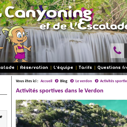
calade
Réservation
L'équipe
Tarifs
Questions f
Vous êtes ici :
Accueil
Blog
Le verdon
Activités sporti
Activités sportives dans le Verdon
le