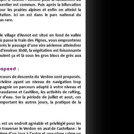
u sentier est commun. Puis après la bifurcation
r les prairies alpines et enfin on atteint la
ation. Ici on est dans le parc national du
as rare.
 le village d’Annot est situé en fond de vallée
 où passe le train des Pignes, vous emprunterez
près le passage d’une vire aérienne atteindrez
e d’environ 3h00, la végétation est foisonnante
mulent ça et là sous les gros blocs de grès aux
ospeed :
parcours de descente du Verdon sont proposés.
rivière ayant un niveau de navigation trop
pagnie un parcours adapté à votre niveau et
audanne et Castillon, les activités de rafting,
d’eau. Sur la période de juillet et aout, ces
important les autres jours, la pratique de la
n est un endroit agréable et privilégié pour les
e traverser le Verdon en aval de Castellane : le
ême d’un jour à l’autre et une plage calme un