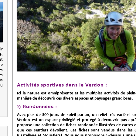
ir
e,
et
de
es
es
us
Activités sportives dans le Verdon :
du
Ici la nature est omniprésente et les multiples activités de pl
manière de découvrir ces divers espaces et paysages grandioses.
1) Randonnées :
Avec plus de 300 jours de soleil par an, un relief très varié et u
Verdon est un espace privilégié et protégé à découvrir pas aprè
propose une collection de fiches randonnée illustrées de cartes e
que ces sentiers dévoilent. Ces fiches sont vendus dans les 
(Castellane et Moustiers). Nous vous proposons ci-dessous une s