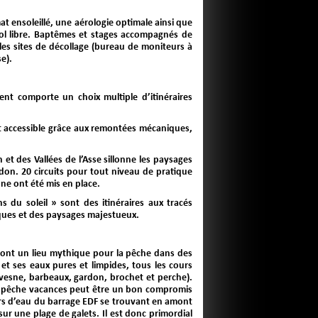
 ensoleillé, une aérologie optimale ainsi que
ol libre. Baptêmes et stages accompagnés de
es sites de décollage (bureau de moniteurs à
e).
ent comporte un choix multiple d’itinéraires
st accessible grâce aux remontées mécaniques,
 et des Vallées de l’Asse sillonne les paysages
n. 20 circuits pour tout niveau de pratique
nne ont été mis en place.
 du soleil » sont des itinéraires aux tracés
iques et des paysages majestueux.
sont un lieu mythique pour la pêche dans des
et ses eaux pures et limpides, tous les cours
hevesne, barbeaux, gardon, brochet et perche).
e pêche vacances peut être un bon compromis
hers d’eau du barrage EDF se trouvant en amont
ur une plage de galets. Il est donc primordial