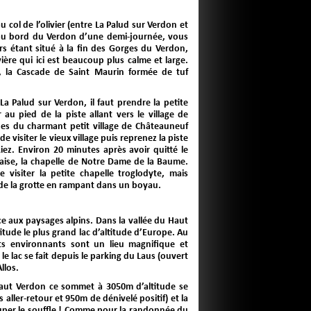
col de l’olivier (entre La Palud sur Verdon et
au bord du Verdon d’une demi-journée, vous
rs étant situé à la fin des Gorges du Verdon,
ère qui ici est beaucoup plus calme et large.
te, la Cascade de Saint Maurin formée de tuf
La Palud sur Verdon, il faut prendre la petite
au pied de la piste allant vers le village de
nes du charmant petit village de Châteauneuf
 visiter le vieux village puis reprenez la piste
Riez. Environ 20 minutes après avoir quitté le
alaise, la chapelle de Notre Dame de la Baume.
visiter la petite chapelle troglodyte, mais
 de la grotte en rampant dans un boyau.
ce aux paysages alpins. Dans la vallée du Haut
itude le plus grand lac d’altitude d’Europe. Au
s environnants sont un lieu magnifique et
e lac se fait depuis le parking du Laus (ouvert
llos.
Haut Verdon ce sommet à 3050m d’altitude se
aller-retour et 950m de dénivelé positif) et la
ouper le souffle ! Comme pour la randonnée du