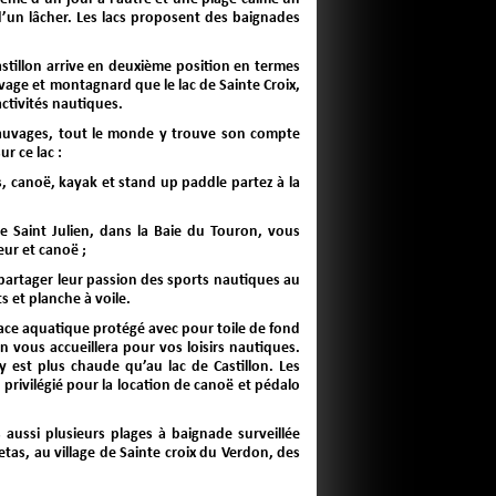
’un lâcher. Les lacs proposent des baignades
Castillon arrive en deuxième position en termes
uvage et montagnard que le lac de Sainte Croix,
activités nautiques.
 sauvages, tout le monde y trouve son compte
ur ce lac :
s, canoë, kayak et stand up paddle partez à la
de Saint Julien, dans la Baie du Touron, vous
ur et canoë ;
nt partager leur passion des sports nautiques au
s et planche à voile.
space aquatique protégé avec pour toile de fond
on vous accueillera pour vos loisirs nautiques.
y est plus chaude qu’au lac de Castillon. Les
privilégié pour la location de canoë et pédalo
aussi plusieurs plages à baignade surveillée
tas, au village de Sainte croix du Verdon, des