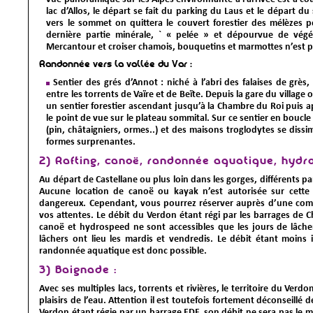
lac d’Allos, le départ se fait du parking du Laus et le départ d
vers le sommet on quittera le couvert forestier des mélèzes pou
dernière partie minérale, ` « pelée » et dépourvue de végét
Mercantour et croiser chamois, bouquetins et marmottes n’est p
Randonnée vers la vallée du Var :
Sentier des grés d’Annot
: niché à l’abri des falaises de grès,
entre les torrents de Vaïre et de Beïte. Depuis la gare du village
un sentier forestier ascendant jusqu’à la Chambre du Roi puis a
le point de vue sur le plateau sommital. Sur ce sentier en boucl
(pin, châtaigniers, ormes..) et des maisons troglodytes se dissi
formes surprenantes.
2) Rafting, canoë, randonnée aquatique, hydr
Au départ de Castellane ou plus loin dans les gorges, différents 
Aucune location de canoë ou kayak n’est autorisée sur cette 
dangereux. Cependant, vous pourrez réserver auprès d’une com
vos attentes. Le débit du Verdon étant régi par les barrages de Ch
canoë et hydrospeed ne sont accessibles que les jours de lâcher 
lâchers ont lieu les mardis et vendredis. Le débit étant moins 
randonnée aquatique est donc possible.
3) Baignade :
Avec ses multiples lacs, torrents et rivières, le territoire du Verdo
plaisirs de l’eau. Attention il est toutefois fortement déconseillé d
Verdon étant régie par un barrage EDF, son débit ne sera pas le m