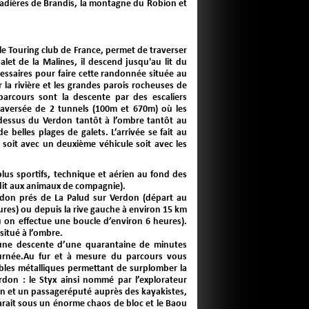
Cadières de Brandis, la montagne du Robion et
le Touring club de France, permet de traverser
t de la Malines, il descend jusqu'au lit du
essaires pour faire cette randonnée située au
 la rivière et les grandes parois rocheuses de
 parcours sont la descente par des escaliers
 traversée de 2 tunnels (100m et 670m) où les
u-dessus du Verdon tantôt à l’ombre tantôt au
e belles plages de galets. L’arrivée se fait au
 soit avec un deuxième véhicule soit avec les
lus sportifs, technique et aérien au fond des
erdit aux animaux de compagnie).
erdon prés de La Palud sur Verdon (départ au
heures) ou depuis la rive gauche à environ 15 km
où on effectue une boucle d’environ 6 heures).
 situé à l’ombre.
une descente d’une quarantaine de minutes
ournée.Au fur et à mesure du parcours vous
âbles métalliques permettant de surplomber la
rdon : le Styx ainsi nommé par l’explorateur
on et un passageréputé auprès des kayakistes,
sparait sous un énorme chaos de bloc et le Baou