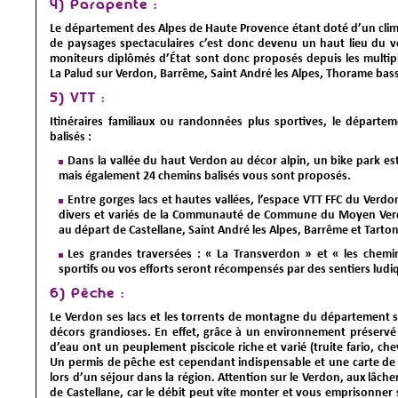
4) Parapente :
Le département des Alpes de Haute Provence étant doté d’un climat
de paysages spectaculaires c’est donc devenu un haut lieu du v
moniteurs diplômés d’État sont donc proposés depuis les multipl
La Palud sur Verdon, Barrême, Saint André les Alpes, Thorame bass
5) VTT :
Itinéraires familiaux ou randonnées plus sportives, le départem
balisés :
Dans la vallée du haut Verdon au décor alpin, un bike park e
mais également 24 chemins balisés vous sont proposés.
Entre gorges lacs et hautes vallées, l’espace VTT FFC du Verdon
divers et variés de la Communauté de Commune du Moyen Verdo
au départ de Castellane, Saint André les Alpes, Barrême et Tarto
Les grandes traversées : « La Transverdon » et « les chemins
sportifs ou vos efforts seront récompensés par des sentiers lud
6) Pêche :
Le Verdon ses lacs et les torrents de montagne du département 
décors grandioses. En effet, grâce à un environnement préservé 
d’eau ont un peuplement piscicole riche et varié (truite fario, c
Un permis de pêche est cependant indispensable et une carte d
lors d’un séjour dans la région. Attention sur le Verdon, aux lâc
de Castellane, car le débit peut vite monter et vous emprisonner s