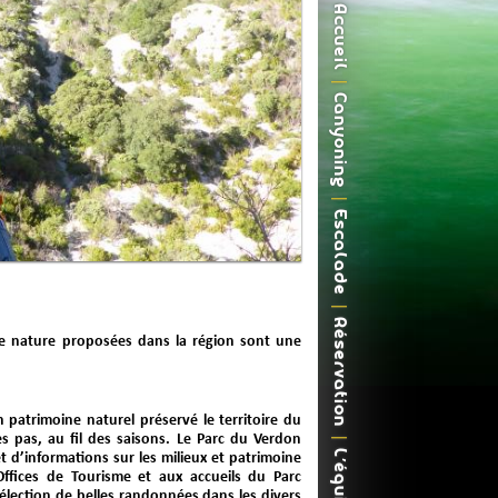
Accueil
Canyoning
Escalade
Réservation
eine nature proposées dans la région sont une
n patrimoine naturel préservé le territoire du
s pas, au fil des saisons. Le Parc du Verdon
L'équipe
t d’informations sur les milieux et patrimoine
Offices de Tourisme et aux accueils du Parc
élection de belles randonnées dans les divers