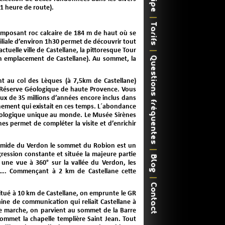
1 heure de route).
Tarifs
imposant roc calcaire de 184 m de haut où se
liale d’environ 1h30 permet de découvrir tout
actuelle ville de Castellane, la pittoresque Tour
ien emplacement de Castellane). Au sommet, la
Questions fréquentes
t au col des Lèques (à 7,5km de Castellane)
 Réserve Géologique de haute Provence. Vous
eux de 35 millions d’années encore inclus dans
nnement qui existait en ces temps. L´abondance
 géologique unique au monde. Le Musée Sirènes
nes permet de compléter la visite et d’enrichir
amide du Verdon le sommet du Robion est un
gression constante et située la majeure partie
Blog
une vue à 360° sur la vallée du Verdon, les
on…. Commençant à 2 km de Castellane cette
Contact
 situé à 10 km de Castellane, on emprunte le GR
aine de communication qui reliait Castellane à
e marche, on parvient au sommet de la Barre
ommet la chapelle templière Saint Jean. Tout