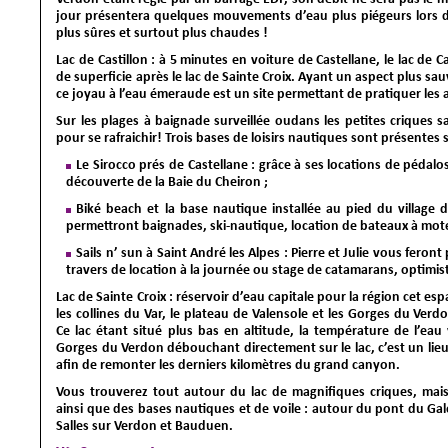
jour présentera quelques mouvements d’eau plus piégeurs lors d
plus sûres et surtout plus chaudes !
Lac de Castillon
: à 5 minutes en voiture de Castellane, le lac de 
de superficie après le lac de Sainte Croix. Ayant un aspect plus sa
ce joyau à l’eau émeraude est un site permettant de pratiquer les 
Sur les plages à baignade surveillée oudans les petites criques
pour se rafraichir! Trois bases de loisirs nautiques sont présentes s
Le Sirocco prés de Castellane : grâce à ses locations de pédalo
découverte de la Baie du Cheiron ;
Biké beach et la base nautique installée au pied du village 
permettront baignades, ski-nautique, location de bateaux à mote
Sails n’ sun à Saint André les Alpes : Pierre et Julie vous fero
travers de location à la journée ou stage de catamarans, optimist
Lac de Sainte Croix
: réservoir d’eau capitale pour la région cet e
les collines du Var, le plateau de Valensole et les Gorges du Verd
Ce lac étant situé plus bas en altitude, la température de l’eau 
Gorges du Verdon débouchant directement sur le lac, c’est un lieu 
afin de remonter les derniers kilomètres du grand canyon.
Vous trouverez tout autour du lac de magnifiques criques, mais 
ainsi que des bases nautiques et de voile : autour du pont du Gale
Salles sur Verdon et Bauduen.