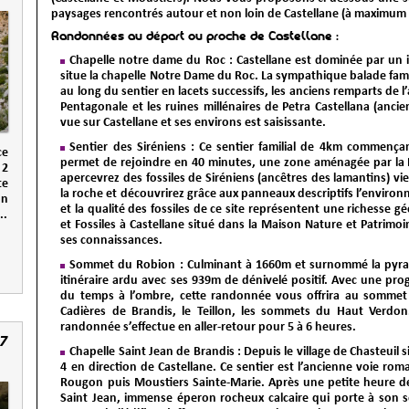
paysages rencontrés autour et non loin de Castellane (à maximum 
Randonnées au départ ou proche de Castellane :
Chapelle notre dame du Roc
: Castellane est dominée par un 
situe la chapelle Notre Dame du Roc. La sympathique balade fami
au long du sentier en lacets successifs, les anciens remparts de l’
Pentagonale et les ruines millénaires de Petra Castellana (anc
vue sur Castellane et ses environs est saisissante.
Sentier des Siréniens
: Ce sentier familial de 4km commençan
ce
permet de rejoindre en 40 minutes, une zone aménagée par la
 2
apercevrez des fossiles de Siréniens (ancêtres des lamantins) vi
te
la roche et découvrirez grâce aux panneaux descriptifs l’enviro
on
et la qualité des fossiles de ce site représentent une richesse
..
et Fossiles à Castellane situé dans la Maison Nature et Patrimoi
ses connaissances.
Sommet du Robion
: Culminant à 1660m et surnommé la pyr
itinéraire ardu avec ses 939m de dénivelé positif. Avec une pro
du temps à l’ombre, cette randonnée vous offrira au sommet 
Cadières de Brandis, le Teillon, les sommets du Haut Verd
randonnée s’effectue en aller-retour pour 5 à 6 heures.
7
Chapelle Saint Jean de Brandis
: Depuis le village de Chasteuil
4 en direction de Castellane. Ce sentier est l’ancienne voie rom
Rougon puis Moustiers Sainte-Marie. Après une petite heure d
Saint Jean, immense éperon rocheux calcaire qui porte à son s