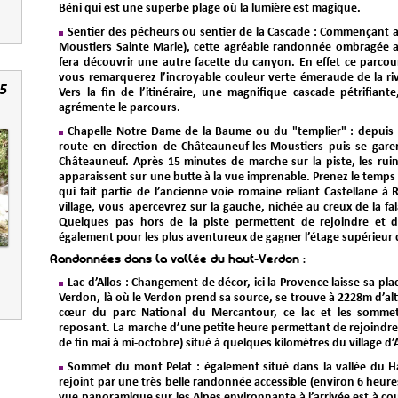
Béni qui est une superbe plage où la lumière est magique.
Sentier des pécheurs ou sentier de la Cascade
: Commençant au 
Moustiers Sainte Marie), cette agréable randonnée ombragée 
fera découvrir une autre facette du canyon. En effet ce parcou
vous remarquerez l’incroyable couleur verte émeraude de la rivi
5
Vers la fin de l’itinéraire, une magnifique cascade pétrifian
agrémente le parcours.
Chapelle Notre Dame de la Baume ou du "templier"
: depuis 
route en direction de Châteauneuf-les-Moustiers puis se garer 
Châteauneuf. Après 15 minutes de marche sur la piste, les rui
apparaissent sur une butte à la vue imprenable. Prenez le temps de
qui fait partie de l’ancienne voie romaine reliant Castellane à 
village, vous apercevrez sur la gauche, nichée au creux de la f
Quelques pas hors de la piste permettent de rejoindre et de 
également pour les plus aventureux de gagner l’étage supérieur
Randonnées dans la vallée du haut-Verdon :
Lac d’Allos
: Changement de décor, ici la Provence laisse sa pla
Verdon, là où le Verdon prend sa source, se trouve à 2228m d’alt
cœur du parc National du Mercantour, ce lac et les sommet
reposant. La marche d’une petite heure permettant de rejoindre l
de fin mai à mi-octobre) situé à quelques kilomètres du village d’A
Sommet du mont Pelat
: également situé dans la vallée du 
rejoint par une très belle randonnée accessible (environ 6 heures 
vue panoramique sur les Alpes environnante à l’arrivée est à c