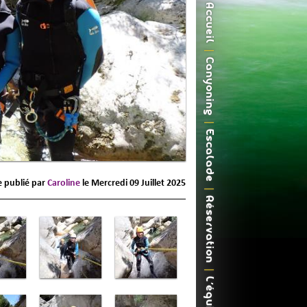
Accueil
Canyoning
Escalade
le publié par
Caroline
le
Mercredi 09 Juillet 2025
Réservation
L'équipe