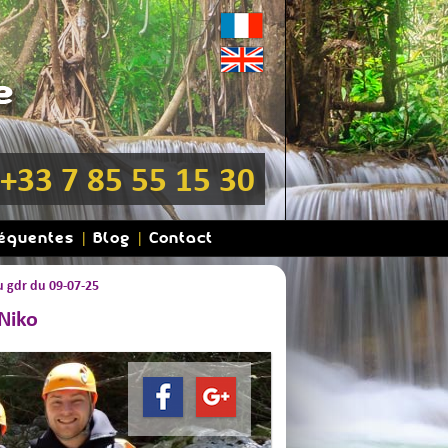
+33 7 85 55 15 30
réquentes
Blog
Contact
 gdr du 09-07-25
 Niko