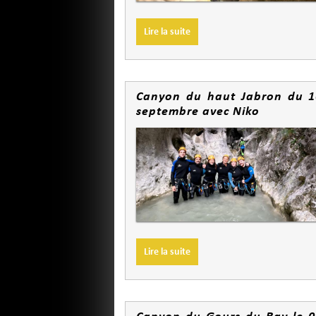
Lire la suite
Canyon du haut Jabron du 1
septembre avec Niko
Lire la suite
Canyon du Gours du Ray le 0