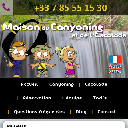
+33 7 85 55 15 30
Accueil
Canyoning
Escalade
Réservation
L'équipe
Tarifs
Questions fréquentes
Blog
Contact
Vous êtes ici :