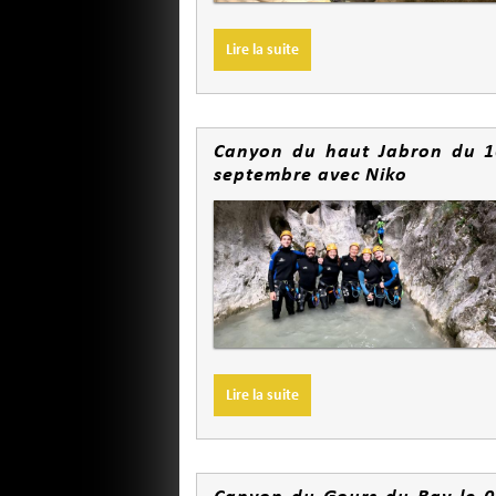
Lire la suite
Canyon du haut Jabron du 1
septembre avec Niko
Lire la suite
Canyon du Gours du Ray le 0