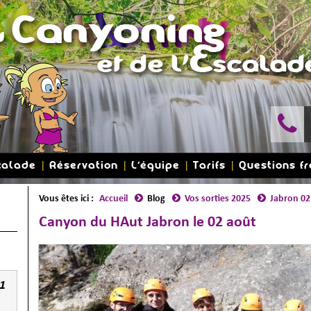
calade
Réservation
L'équipe
Tarifs
Questions f
Vous êtes ici :
Accueil
Blog
Vos sorties 2025
Jabron 02
Canyon du HAut Jabron le 02 août
1