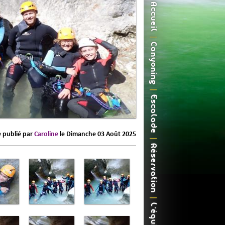
Accueil
Canyoning
Escalade
e publié par
Caroline
le
Dimanche 03 Août 2025
Réservation
L'équipe