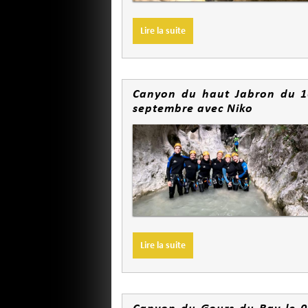
Lire la suite
Canyon du haut Jabron du 1
septembre avec Niko
Lire la suite
Canyon du Gours du Ray le 0