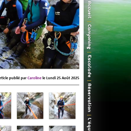
Accueil
Canyoning
Escalade
rticle publié par
Caroline
le
Lundi 25 Août 2025
Réservation
L'équipe